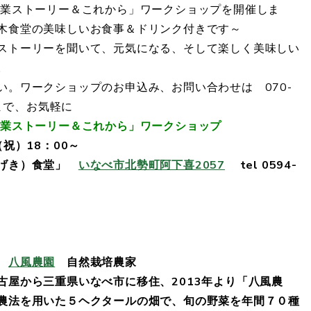
生業ストーリー＆これから」ワークショップを開催しま
木食堂の美味しいお食事＆ドリンク付きです～
ストーリーを聞いて、元気になる、そして楽しく美味しい
。
い。ワークショップのお申込み、お問い合わせは 070-
島まで、お気軽に
生業ストーリー＆これから」ワークショップ
（祝）18：00～
あげき）食堂」
いなべ市北勢町阿下喜2057
tel 0594-
妻
八風農園
自然栽培農家
古屋から三重県いなべ市に移住、2013年より「八風農
農法を用いた５ヘクタールの畑で、旬の野菜を年間７０種