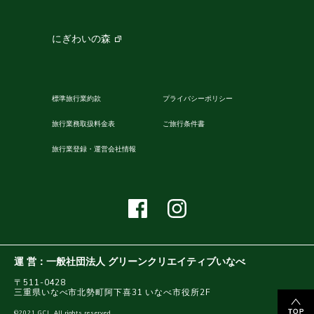
にぎわいの森
標準旅行業約款
プライバシーポリシー
旅行業務取扱料金表
ご旅行条件書
旅行業登録・運営会社情報
運 営：一般社団法人 グリーンクリエイティブいなべ
〒511-0428
三重県いなべ市北勢町阿下喜31 いなべ市役所2F
©2021 GCI. All rights reserved