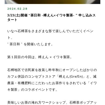
2024.02.28
3/23(土)開催 “茶日和 -榑えん×イワキ製茶- ” 申し込みス
タート
いなべ石榑茶をさまざまな形で楽しんでいただくイベン
ト、
” 茶日和 ” を開催いたします。
第１回目の今回は、榑えん × イワキ製茶。
石榑地区で古民家を改装し昨年秋にオープンしたばかりの
カフェ併設のコンセプトストア「榑えん(Gre/En)」と、減
農薬・有機肥料にこだわったお茶作りをされている「イワ
キ製茶」のコラボイベントです。
美味しいお茶の淹れ方ワークショップ、石榑茶ポップアッ