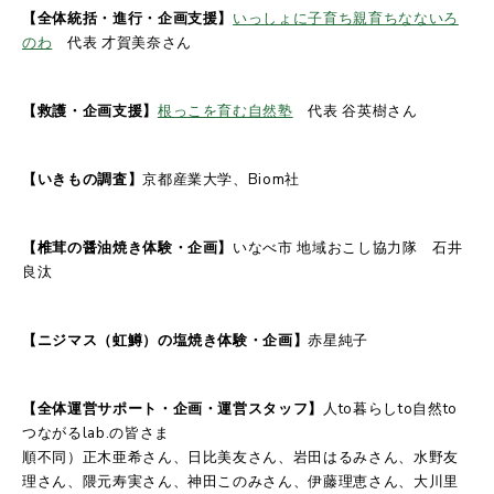
【全体統括・進行・企画支援】
いっしょに子育ち親育ちなないろ
のわ
代表 才賀美奈さん
【救護・企画支援】
根っこを育む自然塾
代表 谷英樹さん
【いきもの調査】
京都産業大学、Biom社
【
椎茸の醤油焼き体験
・企画】
いなべ市 地域おこし協力隊 石井
良汰
【ニジマス（虹鱒）の塩焼き体験・企画】
赤星純子
【全体運営サポート・企画・運営スタッフ】
人to暮らしto自然to
つながるlab.の皆さま
順不同）正木亜希さん、日比美友さん、岩田はるみさん、水野友
理さん、隈元寿実さん、神田このみさん、伊藤理恵さん、大川里