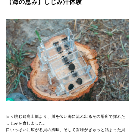
【
海の恵み】しじみ汁体験
日々眺む鈴鹿山脈より、川を伝い海に流れ出るその場所で採れた
しじみを食しました。
口いっぱいに広がる貝の風味、そして旨味がぎゅっと詰まった貝