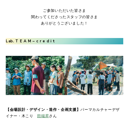
ご参加いただいた皆さま
関わってくださったスタッフの皆さま
ありがとうございました！
Lab. T E A M – c r e d i t
【会場設計・デザイン
・造作
・企画支援】
パーマカルチャーデザ
イナー・木こり
田端昇
さん