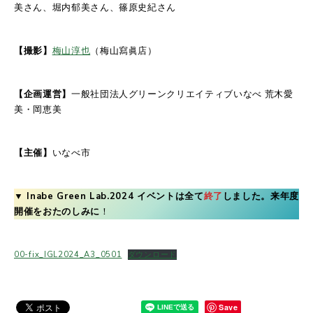
美さん、堀内郁美さん、篠原史紀さん
【撮影】
梅山淳也
（梅山寫眞店）
【企画運営】
一般社団法人グリーンクリエイティブいなべ 荒木愛
美・岡恵美
【主催】
いなべ市
▼ Inabe Green Lab.2024 イベントは全て
終了
しました。来年度
開催をおたのしみに
！
00-fix_IGL2024_A3_0501
ダウンロード
Save