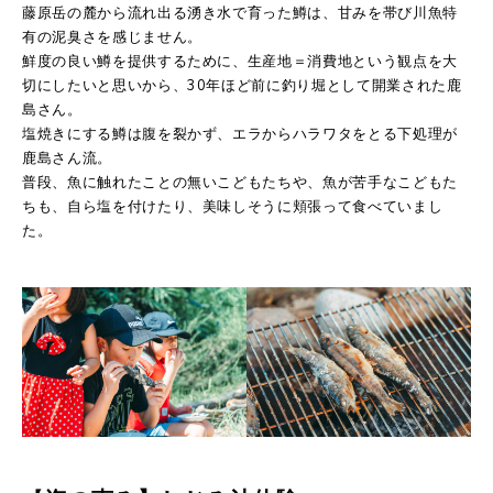
藤原岳の麓から流れ出る湧き水で育った鱒は、甘みを帯び川魚特
有の泥臭さを感じません。
鮮度の良い鱒を提供するために、生産地＝消費地という観点を大
切にしたいと思いから、30年ほど前に釣り堀として開業された鹿
島さん。
塩焼きにする鱒は腹を裂かず、エラからハラワタをとる下処理が
鹿島さん流。
普段、魚に触れたことの無いこどもたちや、魚が苦手なこどもた
ちも、自ら塩を付けたり、美味しそうに頬張って食べていまし
た。