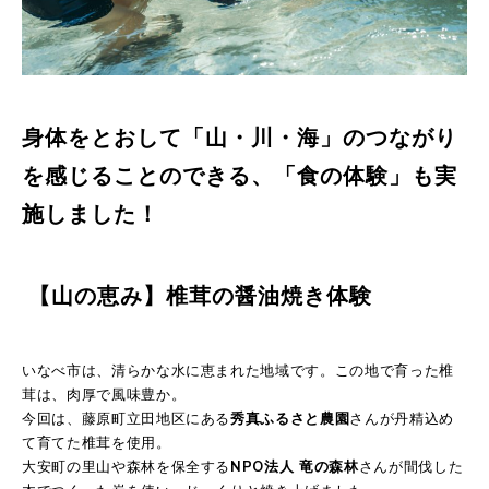
身体をとおして「山・川・海」のつながり
を感じることのできる、「
食の体験」
も実
施しました！
【山の恵み】椎茸の醤油焼き体験
いなべ市は、清らかな水に恵まれた地域です。この地で育った椎
茸は、肉厚で風味豊か。
今回は、藤原町立田地区にある
秀真ふるさと農園
さんが丹精込め
て育てた椎茸を使用。
大安町の里山や森林を保全する
NPO法人 竜の森林
さんが間伐した