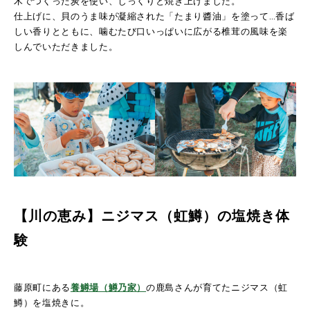
木でつくった炭を使い、じっくりと焼き上げました。
仕上げに、貝のうま味が凝縮された「たまり醬油」を塗って…香ば
しい香りとともに、噛むたび口いっぱいに広がる椎茸の風味を楽
しんでいただきました。
【川の恵み】ニジマス（虹鱒）
の塩焼き体
験
藤原町にある
養鱒場（鱒乃家）
の鹿島さんが育てたニジマス（虹
鱒）を塩焼きに。