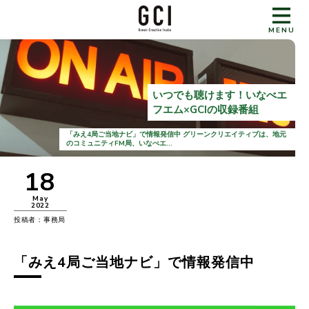
MENU
いつでも聴けます！いなべエ
フエム×GCIの収録番組
「みえ4局ご当地ナビ」で情報発信中 グリーンクリエイティブは、地元
のコミュニティFM局、いなべエ...
18
May
2022
投稿者：事務局
「みえ4局ご当地ナビ」で情報発信中