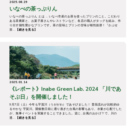
2025.08.29
いなべの茶っぷりん
いなべの茶っぷりん とは … いなべ市産のお茶を使ったプリンのこと。こだわり
ある茶農家と、お菓⼦屋さんやレストランなど、各店の職⼈がタッグを組み、作
り出す個性豊かなプリンです。茶の旨味とプリンの⽢味が相性抜群！『かぶせ
茶...
【続きを見る】
2025.01.14
《レポート》Inabe Green Lab. 2024 「川であ
そぶ日」を開催しました！
9月7日（土）今年も宇賀川（うががわ）であそびました！ 普段流れが比較的ゆ
るやかな 宇賀川。開催数日前に通り過ぎた台風の影響もあり、水量が心配でした
が、無事イベントを実施することできました。逆に…台風のおかげ？で、川の
透...
【続きを見る】