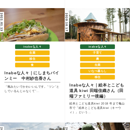
021.01.13
2020.10.17
inabeな人々
inabeな人々
生業
子育て
移住
農
食
生業
いなべ暮らし
Inabeな人々｜にしまちバイ
移住
ンミー 中村紗也香さん
Inabeな人々｜絵本とこども
「靴みたいでかわいいんです。”ツン”と
道具 kiwi ⽥端佳織さん（田
しているんじゃなくて”...
端ファミリー後編）
絵本とこども道具kiwi 2018 年まで⻲⼭
市で「絵本とこども道具kiwi（キーウ
ィ）」という...