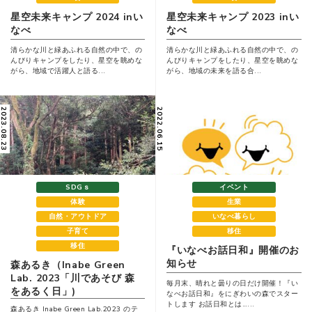
星空未来キャンプ 2024 inい
星空未来キャンプ 2023 inい
なべ
なべ
清らかな川と緑あふれる自然の中で、の
清らかな川と緑あふれる自然の中で、の
んびりキャンプをしたり、星空を眺めな
んびりキャンプをしたり、星空を眺めな
がら、地域で活躍人と語る...
がら、地域の未来を語る合...
023.08.23
2022.06.15
SDGｓ
イベント
体験
生業
自然・アウトドア
いなべ暮らし
子育て
移住
移住
『いなべお話日和』開催のお
知らせ
森あるき（Inabe Green
Lab. 2023「川であそび 森
毎月末、晴れと曇りの日だけ開催！『い
をあるく日」)
なべお話日和』をにぎわいの森でスター
トします お話日和とは…...
森あるき Inabe Green Lab.2023 のテ