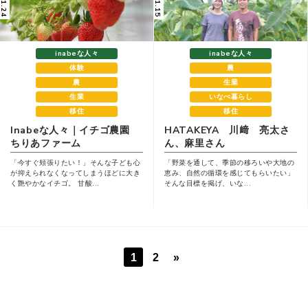
inabeな人々
inabeな人々
体験
農
農
生業
生業
いなべ暮らし
移住
移住
Inabeな人々｜イチゴ農園
HATAKEYA 川﨑 亮太さ
ちりあファーム
ん、麻里さん
「今すぐ頬張りたい！」そんな子ども心
「野菜を通して、季節の移ろいや大地の
が抑えられなくなってしまうほどに大き
恵み、自然の循環を感じてもらいたい」
く艶やかなイチゴ。 甘酸...
そんな目標を掲げ、いな...
1
2
»