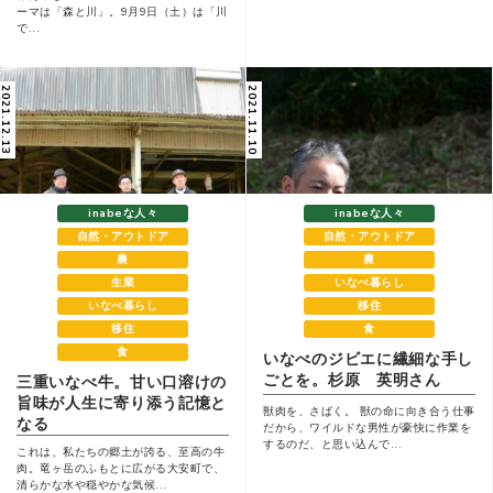
ーマは「森と川」。9月9日（土）は「川
で...
021.12.13
2021.11.10
inabeな人々
inabeな人々
自然・アウトドア
自然・アウトドア
農
農
生業
いなべ暮らし
いなべ暮らし
移住
移住
食
食
いなべのジビエに繊細な手し
ごとを。杉原 英明さん
三重いなべ牛。甘い口溶けの
旨味が人生に寄り添う記憶と
獣肉を、さばく。 獣の命に向き合う仕事
なる
だから、ワイルドな男性が豪快に作業を
するのだ、と思い込んで...
これは、私たちの郷土が誇る、至高の牛
肉。竜ヶ岳のふもとに広がる大安町で、
清らかな水や穏やかな気候...