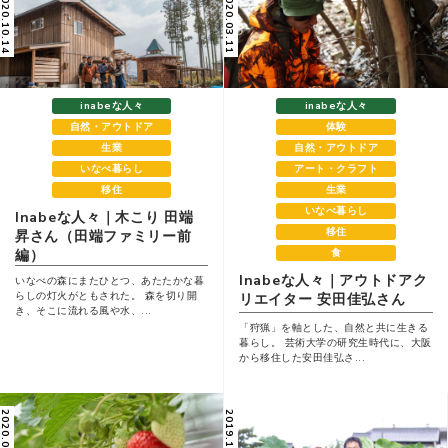
020.10.14
2020.03.11
inabeな人々
inabeな人々
自然・アウトドア
体験
生業
自然・アウトドア
いなべ暮らし
アート・クラフト
移住
生業
いなべ暮らし
Inabeな人々｜木こり 田端
移住
昇さん（田端ファミリー前
編）
食
Inabeな人々｜アウトドアク
いなべの森にまたひとつ、あたたかな暮
らしの灯火がともされた。 森を切り開
リエイター 安⽥佳弘さん
き、そこに流れる風や水、...
「狩猟」を軸とした、⾃然と共に⽣きる
暮らし。 芸術⼤学の研究⽣時代に、⼤阪
から移住した安⽥佳弘さ...
020.01.24
2019.11.15