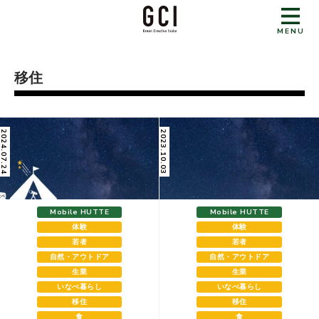
MENU
移住
024.07.24
2023.10.03
Mobile HUTTE
Mobile HUTTE
体験
体験
若者
若者
自然・アウトドア
自然・アウトドア
生業
生業
いなべ暮らし
いなべ暮らし
移住
移住
食
食